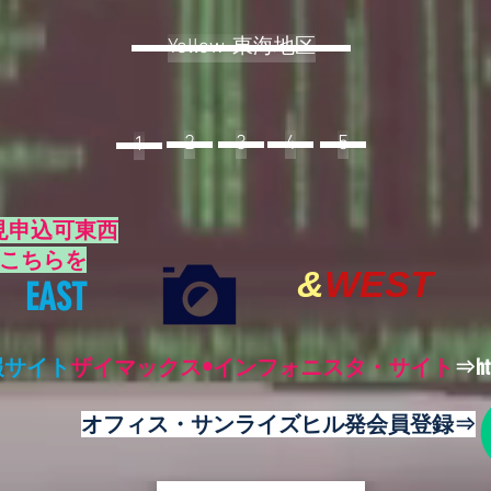
Yellow-東海地区
2
3
4
5
1
見申込可東西
こちらを
&
WEST
E
AST
報サイト
ザイマックス•インフォニスタ・サイト
⇒
ht
オフィス・サンライズヒル発会員登録⇒