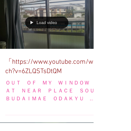
Load video
「https://www.youtube.com/wat
ch?v=6ZLQSTsDtQM
ＯＵＴ ＯＦ ＭＹ ＷＩＮＤＯＷ
ＡＴ ＮＥＡＲ ＰＬＡＣＥ ＳＯＵ
ＢＵＤＡＩＭＡＥ ＯＤＡＫＹＵ Ｌ
ＩＮＥ ＳＴ． ＬＩＶＩＮＧ ｅａ
ｓｔ，ＴＯ ＧＯ ｔｏ ＷＥＳＴ！
ｉｎ ｚａｍａ ｃｉｔｙ，ｋａｎａ
ｇａｗａ ｐｒｅｆｅｃｔｕｒｅ，Ｊ