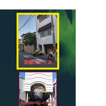
ＡＰＡＮ．