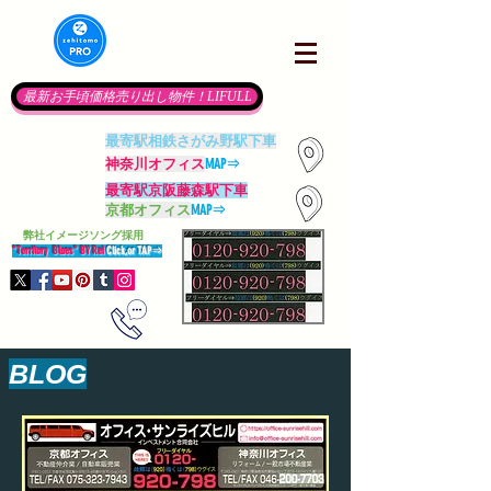
最新お手頃価格売り出し物件！LIFULL
最寄駅相鉄さがみ野駅下車
神奈川オフィス
MAP⇒
最寄駅京阪藤森駅下車
京都オフィス
MAP⇒
​
弊社イメージソング採用
"Territory Blues" BY Rei
Click,or TAP
⇒
BLOG