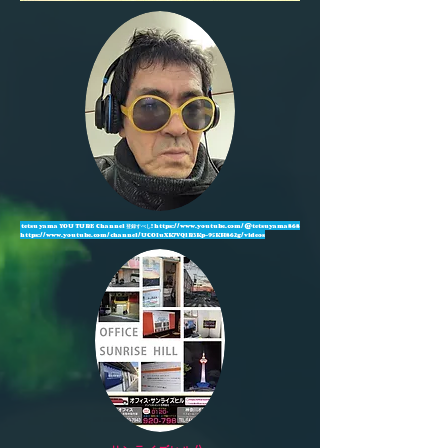
tetsu yama YOU TUBE Channel 登録すべし!
https://www.youtube.com/@tetsuyama868
https://www.youtube.com/channel/UCOIuXK7VQlB3Kp-95KH862g/videos