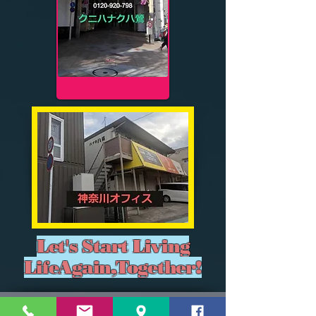
​Let's Start Living
LifeAgain,Together!