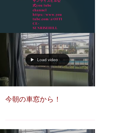
サンライズヒル公
式you tube
channel
https://www.you
tube.com/@OFFI
CE-
SUNRISEHILL
Load video
今朝の車窓から！