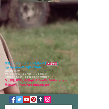
京都オートオークション会場MAP【
入会予定
】
https://goo.gl/maps/YscYMj6DdwS3WKqV6
自動車販売部門
​サンライズヒル・インベストメント合同会社
自動車商神奈川県公安委員会第452940005609号
尚、弊社最寄り推奨Repair ＆ ResaleShop Wellc@m
（ウェルチャム）
詳細は全て⇒
https://www.wellchamcars.com/