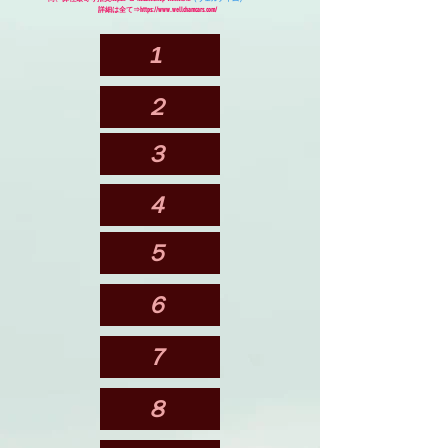
詳細は全て⇒
https://www.wellchamcars.com/
1
２
３
４
５
６
７
８