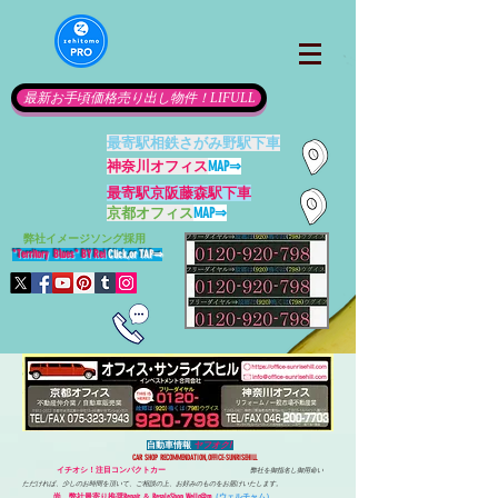
最新お手頃価格売り出し物件！LIFULL
最寄駅相鉄さがみ野駅下車
神奈川オフィス
MAP⇒
最寄駅京阪藤森駅下車
京都オフィス
MAP⇒
​
弊社イメージソング採用
"Territory Blues" BY Rei
Click,or TAP
⇒
自動車情報
ヤフオク!
CAR SHOP RECOMMENDATION,OFFICE-SUNRISEHILL
イチオシ！注目コンパクトカー
弊社を御指名し御用命い
ただければ、少しのお時間を頂いて、ご相談の上、お好みのものをお届けいたします。
尚、弊社最寄り推奨Repair ＆ ResaleShop Wellc@m
（ウェルチャム）