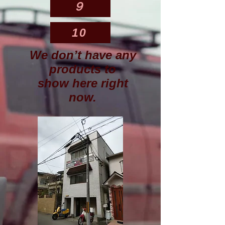
９
10
We don’t have any
products to
show here right
now.