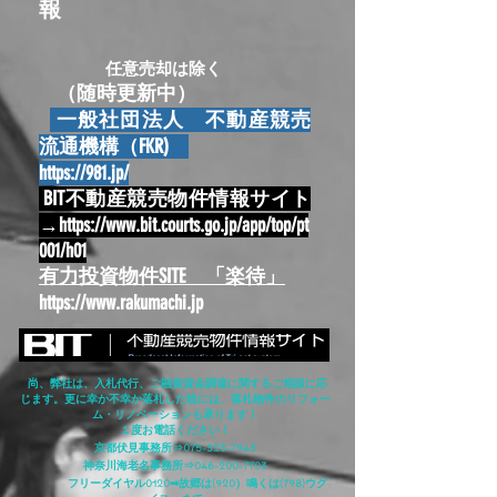
報
​
任意売却は除く
​ （随時更新中）
一般社団法人 不動産競売
流通機構（FKR)
https://981.jp/
​
BIT不動産競売物件情報サイト
→https://www.bit.courts.go.jp/app/top/pt
001/h01
有力投資物件SITE 「楽待」
https://www.rakumachi.jp
尚、弊社は、入札代行、ご融資資金調達に関するご相談に応
じます。更に幸か不幸か落札した暁には、落札物件の
​リフォー
ム・リノベーションも承ります！
１度お電話ください！
075-323-7943
京都伏見事務所⇒
046-200-7703
神奈川海老名事務所⇒
0120
920
798
フリーダイヤル
➡
故郷は
(
）
鳴くは
(
)
ウグ