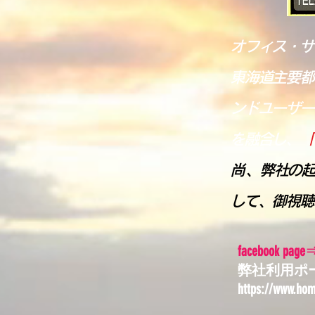
オフィス・サ
東海道主要都
ンドユーザー
を融合し、
「
​​尚、
弊社の起
して、御視聴
facebook pag
弊社利用ポータ
https://www.hom