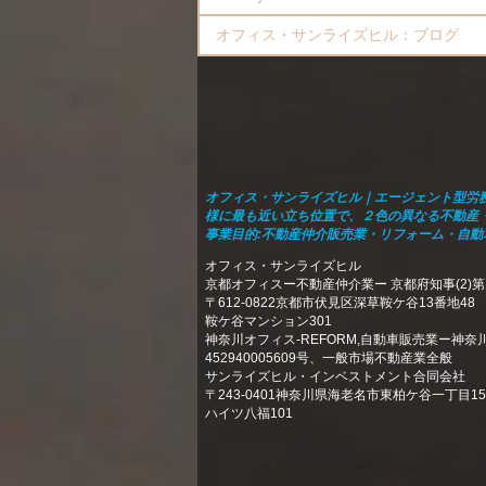
オフィス・サンライズヒル：ブログ
オフィス・サンライズヒル｜エージェント型労
様に最も近い立ち位置で、２色の異なる不動産
​事業目的:不動産仲介販売業・リフォーム・自
オフィス・サンライズヒル
京都オフィスー不動産仲介業ー 京都府知事(2)第1
〒612-0822京都市伏見区深草鞍ケ谷13番地48
鞍ケ谷マンション301
​神奈川オフィス-REFORM,自動車販売業ー神
452940005609号、一般市場不動産業全般
サンライズヒル・インベストメント合同会社
​〒243-0401神奈川県海老名市東柏ケ谷一丁目15-
ハイツ八福101