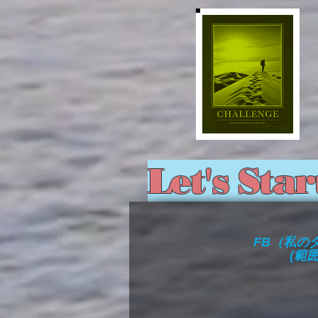
​Let's Sta
FB（私の
(範