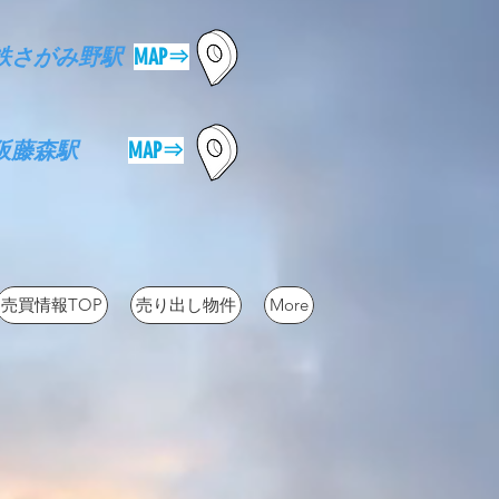
鉄さがみ野駅
MAP⇒
京阪藤森駅
MAP⇒
売買情報TOP
売り出し物件
More