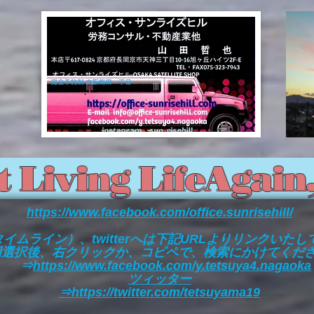
rt Living LifeAgai
https://www.facebook.com/office.sunrisehill/
タイムライン）、twitterへは下記URLよりリンクいた
囲選択後、右クリックか、コピペで、検索にかけてくだ
⇒
https://www.facebook.com/y.tetsuya4.nagaoka
ツィッター
⇒
https://twitter.com/tetsuyama19