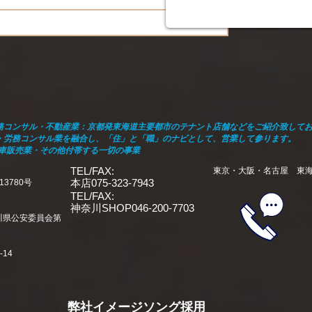
務コンサル・不動産業：京都発東海道主要都市のテナント店舗などをご紹介致して
・労務コンサル業を融合し、「住」と「職」のナビとして、営業して参ります。
動車販売業・その他付帯する一切の事業
TEL/FAX:
東京・大阪・名古屋 東
本店075-323-7943
3780号
TEL/FAX:
神奈川SHOP046-200-7703
奈川県公安委員会第
14
​
弊社イメージソング採用