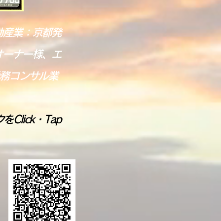
動産業：京都発
オーナー様、エ
務コンサル業
lick・Tap