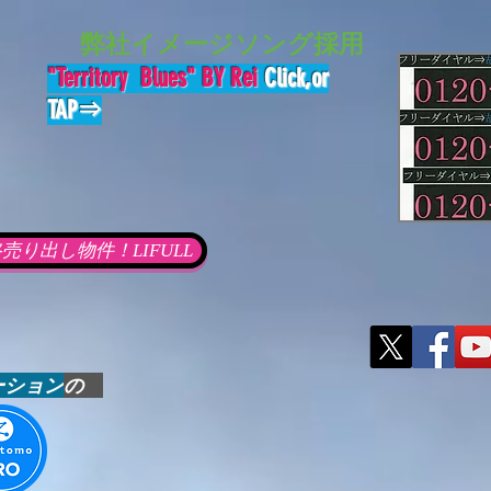
​
弊社イメージソング採用
"Territory Blues" BY Rei
Click,or
TAP
⇒
り出し物件！LIFULL
ーション
の