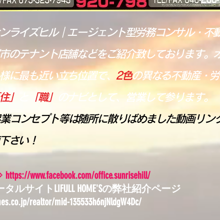
ンライズヒル｜エージェント型労務コンサル・不
市のテナント店舗などをご紹介致しております。
様に最も近い立ち位置で、
2
色
の異なる不動産・労
住」
と
「職」
のナビとして、営業して参ります。
業コンセプト等は随所に散りばめました動画リンクをC
下さい！
e⇒
https://www.facebook.com/office.sunrisehill/
ルサイトLIFULL HOME'Sの弊社紹介ページ
es.co.jp/realtor/mid-135533h6njNldgW4Dc/