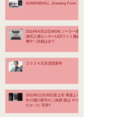
SUNRISEHILL ,Greeting From
instagram BY tetsu yama
2024年4月22日MON.ソーラー電
池式人感センサーLEDライト微調
整中！詳細は全て
⇒https://www.office-
sunrisehill.com/
２０２４元旦謹賀新年
2023年12月30日富士市 厚原より
年の瀬の新年のご挨拶 曲は やり
たかった 安奈!!