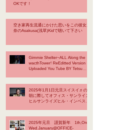
OKです！
空き家再生流通にかけた思いをこの彼女麗
奈のAsakusa(浅草)Kidで聴いて下さい
Gimmie Shelter~ALL Along the
wacthTower! ReEditted Version
Uploaded You Tube BY Tetsu
Yama NOW ACCOMPLISHED!
2025年1月1日元旦スイスイ♬の
朝に際してオフィス・サンライズ
ヒルサンライズヒル・インベスト
メント合同会社TetsuYamasaid to
myselfYellow Submarineか
ら???
2025年元旦 謹賀新年 1th,On
https://www.youtube.com/watch?
Wed.January@OFFICE-
v=vlFgg7sgG3E