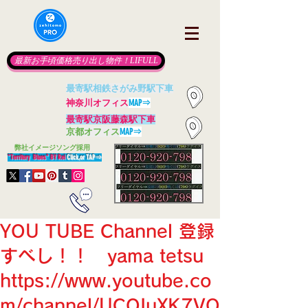
最新お手頃価格売り出し物件！LIFULL
最寄駅相鉄さがみ野駅下車
神奈川オフィス
MAP⇒
最寄駅京阪藤森駅下車
京都オフィス
MAP⇒
​
弊社イメージソング採用
"Territory Blues" BY Rei
Click,or TAP
⇒
YOU TUBE Channel 登録
すべし！！ yama tetsu
https://www.youtube.co
m/channel/UCOIuXK7VQ