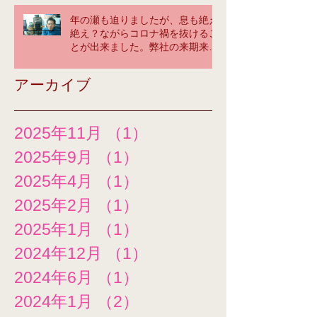
年の瀬も迫りましたが、息も絶え
絶え？ながらコロナ禍を抜けるこ
とが出来ました。弊社の来期来年
に大いに期待してください！tetsu
yama greeting ＠神奈川オフィ
アーカイブ
ス
2025年11月
（1）
1件の記事
2025年9月
（1）
1件の記事
2025年4月
（1）
1件の記事
2025年2月
（1）
1件の記事
2025年1月
（1）
1件の記事
2024年12月
（1）
1件の記事
2024年6月
（1）
1件の記事
2024年1月
（2）
2件の記事