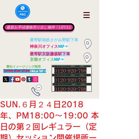
最新お手頃価格売り出し物件！LIFULL
最寄駅相鉄さがみ野駅下車
神奈川オフィス
MAP⇒
最寄駅京阪藤森駅下車
京都オフィス
MAP⇒
​
弊社イメージソング採用
"Territory Blues" BY Rei
Click,or TAP
⇒
SUN.６月２４日2018
年、PM18:00～19:00 本
日の第２回レギュラー（定
期）セッション開催場所ー