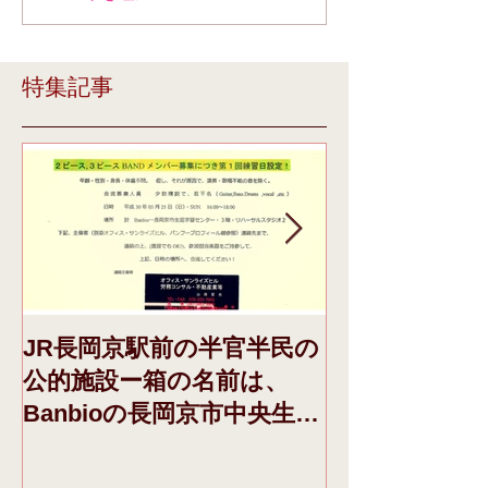
特集記事
JR長岡京駅前の半官半民の
本日、ドメイ
公的施設ー箱の名前は、
き、それに際し
Banbioの長岡京市中央生涯
日午前収録F
学習センターさんーの、1
みの「青空」IN
階催事告知配架棚に、今週
FLAVOR.の動