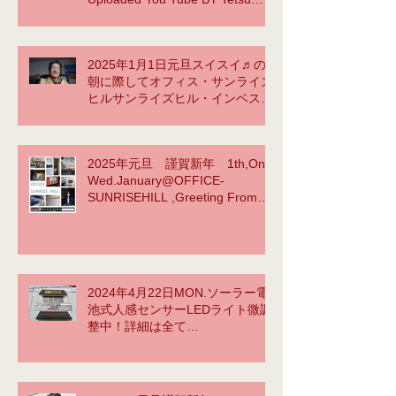
Yama NOW ACCOMPLISHED!
2025年1月1日元旦スイスイ♬の
朝に際してオフィス・サンライズ
ヒルサンライズヒル・インベスト
メント合同会社TetsuYamasaid to
myselfYellow Submarineか
ら???
2025年元旦 謹賀新年 1th,On
https://www.youtube.com/watch?
Wed.January@OFFICE-
v=vlFgg7sgG3E
SUNRISEHILL ,Greeting From
instagram BY tetsu yama
2024年4月22日MON.ソーラー電
池式人感センサーLEDライト微調
整中！詳細は全て
⇒https://www.office-
sunrisehill.com/