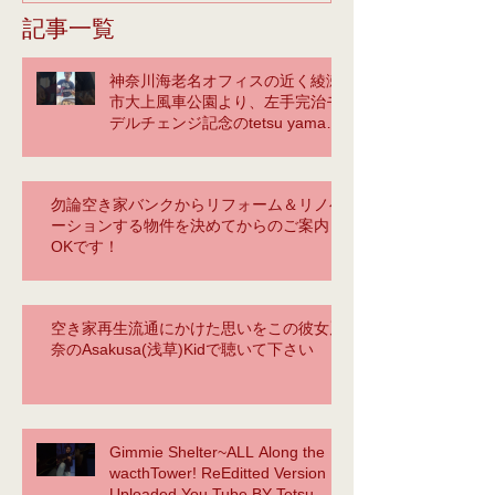
の初めから、下記、告知チ
のブログの頁
記事一覧
ラシと弊社パンフを設置し
記、（You t
神奈川海老名オフィスの近く綾瀬
ていただいているので、そ
ておく
市大上風車公園より、左手完治モ
の
デルチェンジ記念のtetsu yamaに
よるカバーの馬鹿❣
勿論空き家バンクからリフォーム＆リノベ
ーションする物件を決めてからのご案内も
OKです！
空き家再生流通にかけた思いをこの彼女麗
奈のAsakusa(浅草)Kidで聴いて下さい
Gimmie Shelter~ALL Along the
wacthTower! ReEditted Version
Uploaded You Tube BY Tetsu