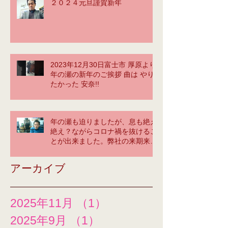
２０２４元旦謹賀新年
2023年12月30日富士市 厚原より
年の瀬の新年のご挨拶 曲は やり
たかった 安奈!!
年の瀬も迫りましたが、息も絶え
絶え？ながらコロナ禍を抜けるこ
とが出来ました。弊社の来期来年
に大いに期待してください！tetsu
yama greeting ＠神奈川オフィ
アーカイブ
ス
2025年11月
（1）
1件の記事
2025年9月
（1）
1件の記事