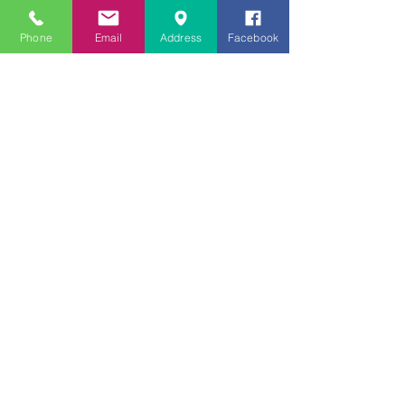
2017年6月
（3）
3件の記事
2017年5月
（1）
1件の記事
Phone
Email
Address
Facebook
2017年4月
（1）
1件の記事
2017年3月
（1）
1件の記事
2017年2月
（1）
1件の記事
タグ
まだタグはありません。
Follow Us