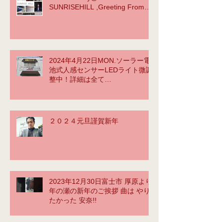
SUNRISEHILL ,Greeting From
instagram BY tetsu yama
2024年4月22日MON.ソーラー電
池式人感センサーLEDライト微調
整中！詳細は全て
⇒https://www.office-
sunrisehill.com/
２０２４元旦謹賀新年
2023年12月30日富士市 厚原より
年の瀬の新年のご挨拶 曲は やり
たかった 安奈!!