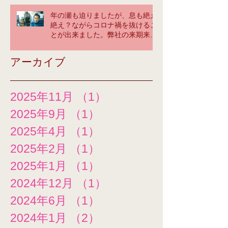
年の瀬も迫りましたが、息も絶え
絶え？ながらコロナ禍を抜けるこ
とが出来ました。弊社の来期来年
に大いに期待してください！tetsu
yama greeting ＠神奈川オフィ
アーカイブ
ス
2025年11月
（1）
1件の記事
2025年9月
（1）
1件の記事
2025年4月
（1）
1件の記事
2025年2月
（1）
1件の記事
2025年1月
（1）
1件の記事
2024年12月
（1）
1件の記事
2024年6月
（1）
1件の記事
2024年1月
（2）
2件の記事