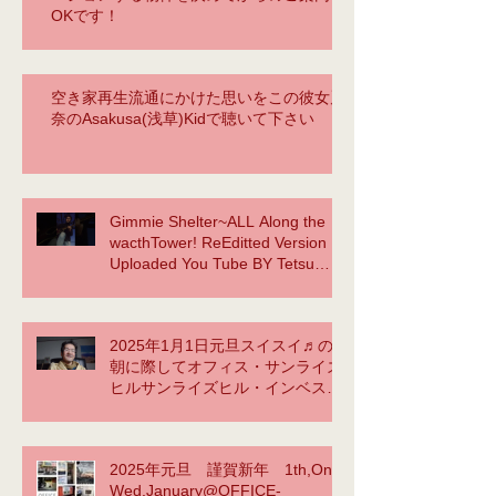
OKです！
空き家再生流通にかけた思いをこの彼女麗
奈のAsakusa(浅草)Kidで聴いて下さい
Gimmie Shelter~ALL Along the
wacthTower! ReEditted Version
Uploaded You Tube BY Tetsu
Yama NOW ACCOMPLISHED!
2025年1月1日元旦スイスイ♬の
朝に際してオフィス・サンライズ
ヒルサンライズヒル・インベスト
メント合同会社TetsuYamasaid to
myselfYellow Submarineか
ら???
2025年元旦 謹賀新年 1th,On
https://www.youtube.com/watch?
Wed.January@OFFICE-
v=vlFgg7sgG3E