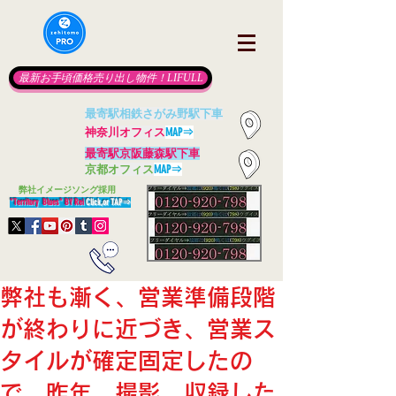
最新お手頃価格売り出し物件！LIFULL
最寄駅相鉄さがみ野駅下車
神奈川オフィス
MAP⇒
最寄駅京阪藤森駅下車
京都オフィス
MAP⇒
​
弊社イメージソング採用
"Territory Blues" BY Rei
Click,or TAP
⇒
弊社も漸く、営業準備段階
が終わりに近づき、営業ス
タイルが確定固定したの
で、昨年、撮影、収録した