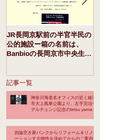
JR長岡京駅前の半官半民の
本日、ドメイ
公的施設ー箱の名前は、
き、それに際し
Banbioの長岡京市中央生涯
日午前収録F
学習センターさんーの、1
みの「青空」IN
階催事告知配架棚に、今週
FLAVOR.の動
の初めから、下記、告知チ
のブログの頁
記事一覧
ラシと弊社パンフを設置し
記、（You t
神奈川海老名オフィスの近く綾瀬
ていただいているので、そ
ておく
市大上風車公園より、左手完治モ
の
デルチェンジ記念のtetsu yamaに
よるカバーの馬鹿❣
勿論空き家バンクからリフォーム＆リノベ
ーションする物件を決めてからのご案内も