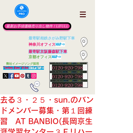
最新お手頃価格売り出し物件！LIFULL
最寄駅相鉄さがみ野駅下車
神奈川オフィス
MAP⇒
最寄駅京阪藤森駅下車
京都オフィス
MAP⇒
​
弊社イメージソング採用
"Territory Blues" BY Rei
Click,or TAP
⇒
去る３・２５・sun.のバン
ドメンバー募集・第１回練
習 AT BANBIO(長岡京生
涯学習センター３Ｆリハー