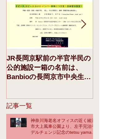
JR長岡京駅前の半官半民の
本日、ドメイ
公的施設ー箱の名前は、
き、それに際し
Banbioの長岡京市中央生涯
日午前収録F
学習センターさんーの、1
みの「青空」IN
階催事告知配架棚に、今週
FLAVOR.の動
の初めから、下記、告知チ
のブログの頁
記事一覧
ラシと弊社パンフを設置し
記、（You t
神奈川海老名オフィスの近く綾瀬
ていただいているので、そ
ておく
市大上風車公園より、左手完治モ
の
デルチェンジ記念のtetsu yamaに
よるカバーの馬鹿❣