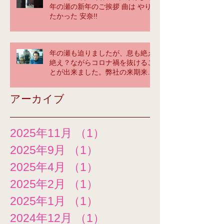
年の瀬の新年のご挨拶 曲は やり
たかった 安奈!!
年の瀬も迫りましたが、息も絶え
絶え？ながらコロナ禍を抜けるこ
とが出来ました。弊社の来期来年
に大いに期待してください！tetsu
yama greeting ＠神奈川オフィ
アーカイブ
ス
2025年11月
（1）
1件の記事
2025年9月
（1）
1件の記事
2025年4月
（1）
1件の記事
2025年2月
（1）
1件の記事
2025年1月
（1）
1件の記事
2024年12月
（1）
1件の記事