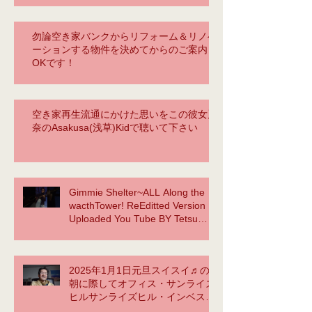
勿論空き家バンクからリフォーム＆リノベ
ーションする物件を決めてからのご案内も
OKです！
空き家再生流通にかけた思いをこの彼女麗
奈のAsakusa(浅草)Kidで聴いて下さい
Gimmie Shelter~ALL Along the
wacthTower! ReEditted Version
Uploaded You Tube BY Tetsu
Yama NOW ACCOMPLISHED!
2025年1月1日元旦スイスイ♬の
朝に際してオフィス・サンライズ
ヒルサンライズヒル・インベスト
メント合同会社TetsuYamasaid to