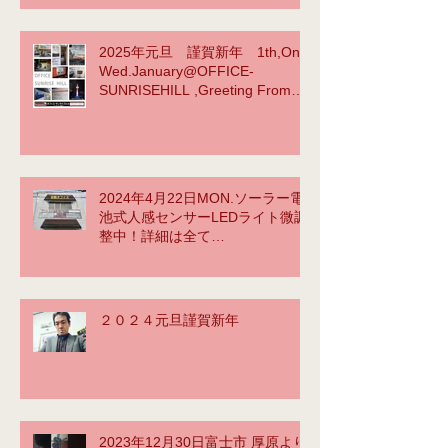
myselfYellow Submarineか
ら???
2025年元旦 謹賀新年 1th,On
https://www.youtube.com/watch?
Wed.January@OFFICE-
v=vlFgg7sgG3E
SUNRISEHILL ,Greeting From
instagram BY tetsu yama
2024年4月22日MON.ソーラー電
池式人感センサーLEDライト微調
整中！詳細は全て
⇒https://www.office-
sunrisehill.com/
２０２４元旦謹賀新年
2023年12月30日富士市 厚原より