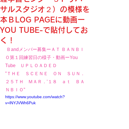
サルスタジオ２）の模様を
本ＢLOG PAGEに動画ー
YOU TUBE-で貼付してお
く！
 Ｂandメンバー募集ーＡＴ ＢＡＮＢＩ
Ｏ第１回練習日の様子・動画ーYou 
Tube　ＵＰＬＯＡＤＥＤ
”ＴＨＥ　ＳＣＥＮＥ　ＯＮ　ＳＵＮ．
２５ＴＨ　ＭＡＲ．’１８　ａｔ　ＢＡ
ＮＢＩＯ”
https://www.youtube.com/watch?
v=lNYJVWh6Puk