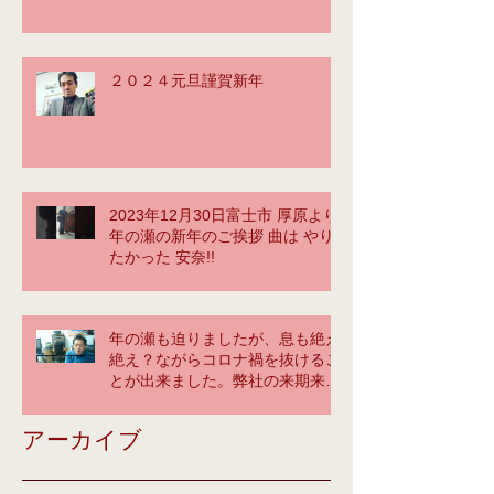
⇒https://www.office-
sunrisehill.com/
２０２４元旦謹賀新年
2023年12月30日富士市 厚原より
年の瀬の新年のご挨拶 曲は やり
たかった 安奈!!
年の瀬も迫りましたが、息も絶え
絶え？ながらコロナ禍を抜けるこ
とが出来ました。弊社の来期来年
に大いに期待してください！tetsu
yama greeting ＠神奈川オフィ
アーカイブ
ス