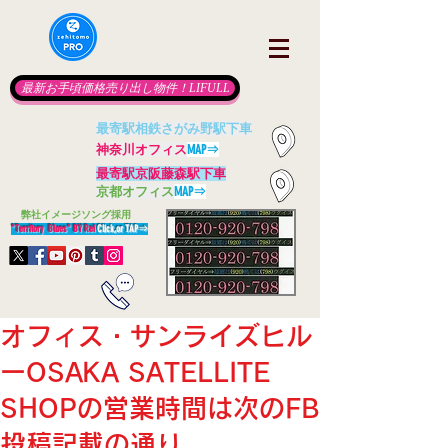
最新お手頃価格売り出し物件！LIFULL
最寄駅相鉄さがみ野駅下車
神奈川オフィス
MAP⇒
最寄駅京阪藤森駅下車
京都オフィス
MAP⇒
​
弊社イメージソング採用
"Territory Blues" BY Rei
Click,or TAP
⇒
オフィス・サンライズヒル
ーOSAKA SATELLITE
SHOPの営業時間は次のFB
投稿記載の通り。