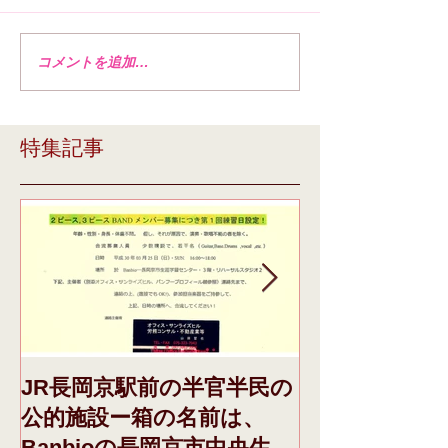
コメントを追加…
特集記事
JR長岡京駅前の半官半民の
本日、ドメイ
公的施設ー箱の名前は、
き、それに際し
Banbioの長岡京市中央生涯
日午前収録F