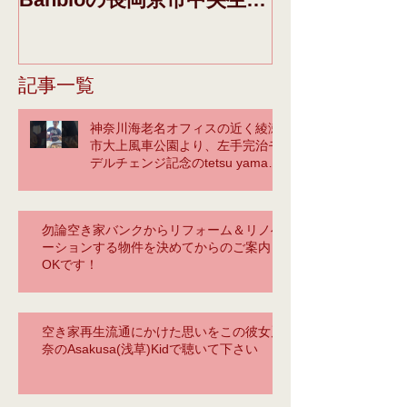
学習センターさんーの、1
みの「青空」IN
階催事告知配架棚に、今週
FLAVOR.の動
の初めから、下記、告知チ
のブログの頁
記事一覧
ラシと弊社パンフを設置し
記、（You t
神奈川海老名オフィスの近く綾瀬
ていただいているので、そ
ておく
市大上風車公園より、左手完治モ
の
デルチェンジ記念のtetsu yamaに
よるカバーの馬鹿❣
勿論空き家バンクからリフォーム＆リノベ
ーションする物件を決めてからのご案内も
OKです！
空き家再生流通にかけた思いをこの彼女麗
奈のAsakusa(浅草)Kidで聴いて下さい