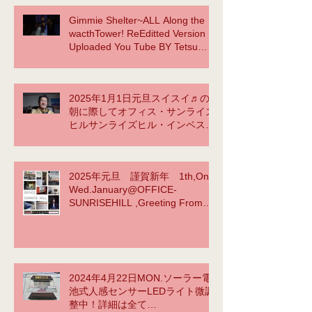
Gimmie Shelter~ALL Along the
wacthTower! ReEditted Version
Uploaded You Tube BY Tetsu
Yama NOW ACCOMPLISHED!
2025年1月1日元旦スイスイ♬の
朝に際してオフィス・サンライズ
ヒルサンライズヒル・インベスト
メント合同会社TetsuYamasaid to
myselfYellow Submarineか
ら???
2025年元旦 謹賀新年 1th,On
https://www.youtube.com/watch?
Wed.January@OFFICE-
v=vlFgg7sgG3E
SUNRISEHILL ,Greeting From
instagram BY tetsu yama
2024年4月22日MON.ソーラー電
池式人感センサーLEDライト微調
整中！詳細は全て