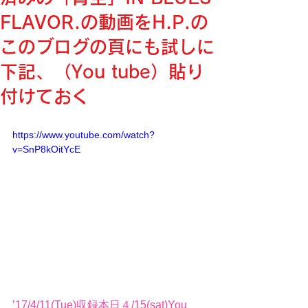
FLAVOR.の動画をH.P.の
このブログの頁にも試しに
下記、（You tube）貼り
付けておく
https://www.youtube.com/watch?
v=SnP8kOitYcE
’17/4/11(Tue)収録本日４/15(sat)You 