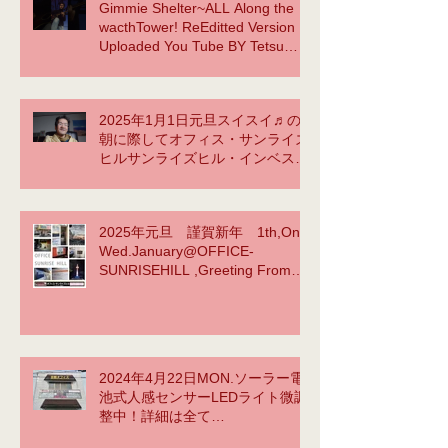
Gimmie Shelter~ALL Along the
wacthTower! ReEditted Version
Uploaded You Tube BY Tetsu
Yama NOW ACCOMPLISHED!
2025年1月1日元旦スイスイ♬の
朝に際してオフィス・サンライズ
ヒルサンライズヒル・インベスト
メント合同会社TetsuYamasaid to
myselfYellow Submarineか
ら???
2025年元旦 謹賀新年 1th,On
https://www.youtube.com/watch?
Wed.January@OFFICE-
v=vlFgg7sgG3E
SUNRISEHILL ,Greeting From
instagram BY tetsu yama
2024年4月22日MON.ソーラー電
池式人感センサーLEDライト微調
整中！詳細は全て
⇒https://www.office-