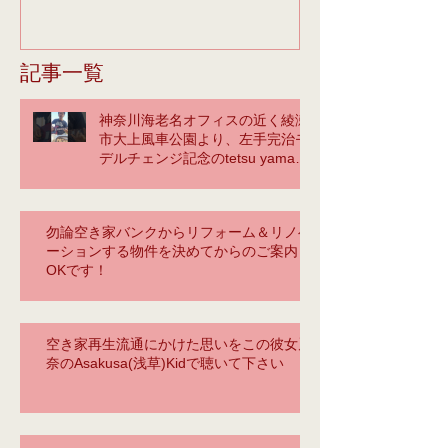
学習センターさんーの、1
みの「青空」IN
階催事告知配架棚に、今週
FLAVOR.の動
の初めから、下記、告知チ
のブログの頁
記事一覧
ラシと弊社パンフを設置し
記、（You t
神奈川海老名オフィスの近く綾瀬
ていただいているので、そ
ておく
市大上風車公園より、左手完治モ
の
デルチェンジ記念のtetsu yamaに
よるカバーの馬鹿❣
勿論空き家バンクからリフォーム＆リノベ
ーションする物件を決めてからのご案内も
OKです！
空き家再生流通にかけた思いをこの彼女麗
奈のAsakusa(浅草)Kidで聴いて下さい