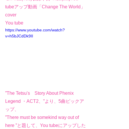
tubeアップ動画「Change The World」
cover
You tube　　 
https://www.youtube.com/watch?
v=h5bJCdDk9II
”The Tetsu's　Story About Phenix 
Legend ・ACT2、”より、5曲ピックア
ップ、
”There must be somekind way out of 
here ”と題して、You tubeにアップした