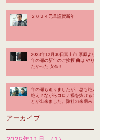
sunrisehill.com/
２０２４元旦謹賀新年
2023年12月30日富士市 厚原より
年の瀬の新年のご挨拶 曲は やり
たかった 安奈!!
年の瀬も迫りましたが、息も絶え
絶え？ながらコロナ禍を抜けるこ
とが出来ました。弊社の来期来年
に大いに期待してください！tetsu
yama greeting ＠神奈川オフィ
アーカイブ
ス
2025年11月
（1）
1件の記事