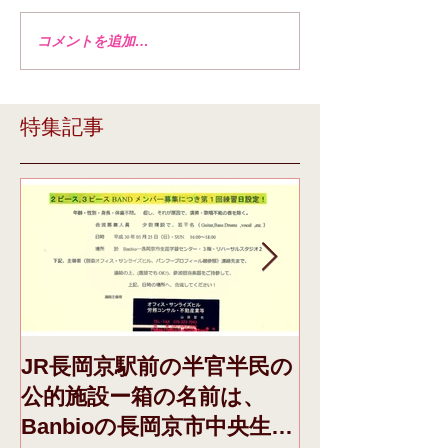
コメントを追加…
特集記事
JR長岡京駅前の半官半民の
本日、ドメイ
公的施設ー箱の名前は、
き、それに際し
Banbioの長岡京市中央生涯
日午前収録F