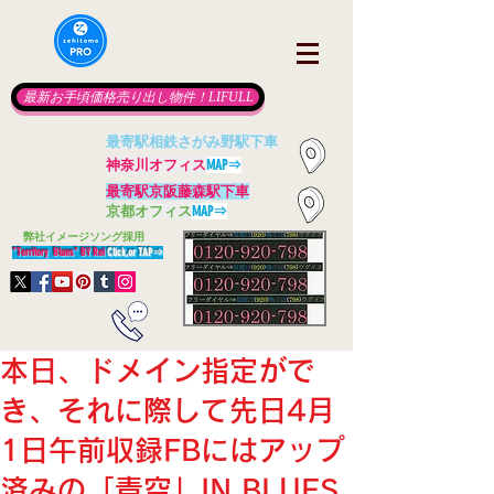
最新お手頃価格売り出し物件！LIFULL
最寄駅相鉄さがみ野駅下車
神奈川オフィス
MAP⇒
最寄駅京阪藤森駅下車
京都オフィス
MAP⇒
​
弊社イメージソング採用
"Territory Blues" BY Rei
Click,or TAP
⇒
本日、ドメイン指定がで
き、それに際して先日4月
1日午前収録FBにはアップ
済みの「青空」IN BLUES