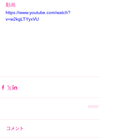
動画         
https://www.youtube.com/watch?
v=w2kgLTYyxVU
コメント